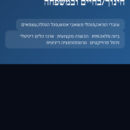
חינוך/בחיים ובמשפחה
עובדי הוראה,מנהלי משאבי אנוש,סגל הנהלה,עצמאים
בינה מלאכותית · הכשרה מקצועית · ארגז כלים דיגיטלי ·
ניהול פרוייקטים · טרנספורמציה דיגיטית
המכללה ליזמות – גוף הכשרה מוביל
המתמחה בפיתוח והטמעת תוכניות