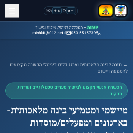
א
א
%
100
יוזמות
– המכללה לניהול, איכות וגישור
mishkit@012.net.il
050-5515739
← חזרה ל
בינה מלאכותית וארגז כלים דיגיטלי הכשרה מקצועית
להטמעה ויישום
הכשרת אנשי מקצוע לגישור פערים טכנולוגיים ושדרוג
תפקוד
מיישמי ומטמיעי בינה מלאכותית-
בארגונים ומפעלים/מוסדות